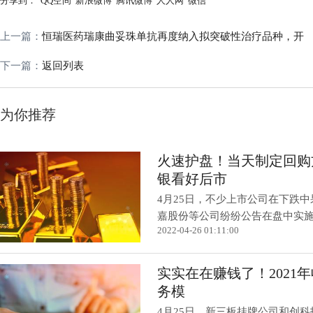
分享到：
QQ空间
新浪微博
腾讯微博
人人网
微信
上一篇：
恒瑞医药瑞康曲妥珠单抗再度纳入拟突破性治疗品种，开
下一篇：
返回列表
为你推荐
火速护盘！当天制定回购
银看好后市
4月25日，不少上市公司在下跌
嘉股份等公司纷纷公告在盘中实施了
2022-04-26 01:11:00
实实在在赚钱了！2021年
务模
4月25日，新三板挂牌公司和创科技晒