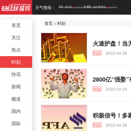
天气预报：
首页
>
时刻
首页
关注
火速护盘！当
焦点
2022-04-26
时刻
时刻
快讯
2800亿“强
新闻
2022-04-26
时刻
频道
国内
积极信号！多
国际
2022-04-26
时刻