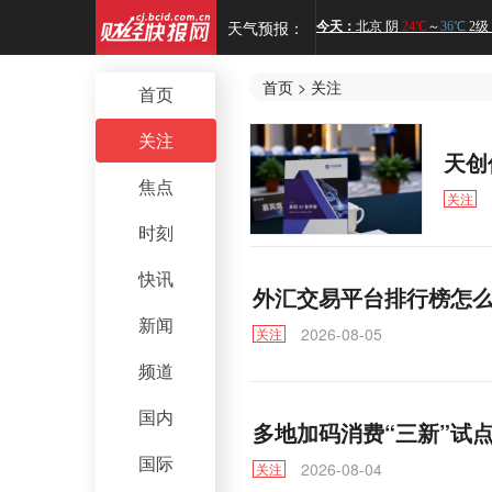
天气预报：
首页
>
关注
首页
关注
天创
焦点
关注
时刻
快讯
外汇交易平台排行榜怎么
新闻
2026-08-05
关注
频道
国内
多地加码消费“三新”试
国际
2026-08-04
关注