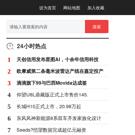
设为首页
网站地图
加入收藏
搜索
24小时热点
天创信用发布星图AI，十余年信用科技
1
欧摩威第二条毫米波雷达产线在嘉定投产
2
滴滴旗下99与巴西Movida达成签
3
仰望U8L鼎藏版正式上市售价145.
4
长城H10正式上市，20.98万起
5
东风风神新能源8系双车齐发家族化设计
6
Seeds?恺望数据完成超亿元融资
7