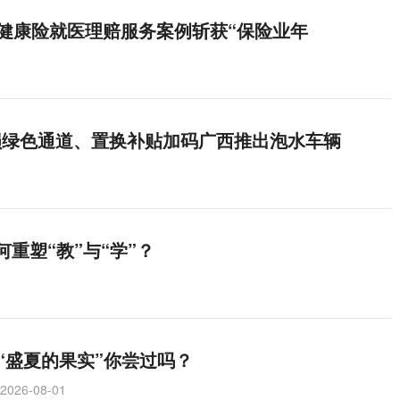
安健康险就医理赔服务案例斩获“保险业年
损绿色通道、置换补贴加码广西推出泡水车辆
何重塑“教”与“学”？
“盛夏的果实”你尝过吗？
2026-08-01