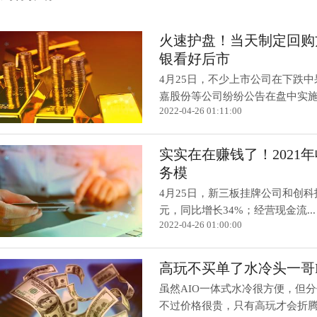
火速护盘！当天制定回购
银看好后市
4月25日，不少上市公司在下跌
嘉股份等公司纷纷公告在盘中实施了
2022-04-26 01:11:00
实实在在赚钱了！2021年
务模
4月25日，新三板挂牌公司和创科技晒
元，同比增长34%；经营现金流...
2022-04-26 01:00:00
高玩不买单了水冷头一哥E
虽然AIO一体式水冷很方便，但
不过价格很贵，只有高玩才会折腾。