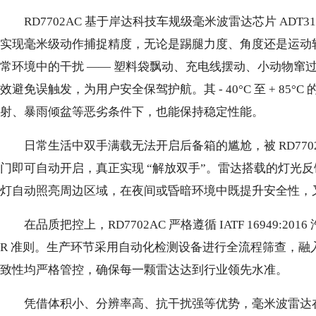
RD7702AC 基于岸达科技车规级毫米波雷达芯片 ADT310
实现毫米级动作捕捉精度，无论是踢腿力度、角度还是运动
常环境中的干扰 —— 塑料袋飘动、充电线摆动、小动物窜
效避免误触发，为用户安全保驾护航。其 - 40°C 至 + 85°
射、暴雨倾盆等恶劣条件下，也能保持稳定性能。
日常生活中双手满载无法开启后备箱的尴尬，被 RD77
门即可自动开启，真正实现 “解放双手”。雷达搭载的灯光
灯自动照亮周边区域，在夜间或昏暗环境中既提升安全性，
在品质把控上，RD7702AC 严格遵循 IATF 16949:2
R 准则。生产环节采用自动化检测设备进行全流程筛查，
致性均严格管控，确保每一颗雷达达到行业领先水准。
凭借体积小、分辨率高、抗干扰强等优势，毫米波雷达