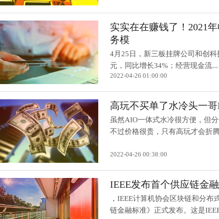
实实在在赚钱了！2021年
务模
4月25日，新三板挂牌公司和创科技晒
元，同比增长34%；经营现金流...
2022-04-26 01:00:00
高玩不买单了水冷头一哥E
虽然AIO一体式水冷很方便，但
不过价格很贵，只有高玩才会折腾。
2022-04-26 00:38:00
IEEE发布首个供应链
，IEEE计算机协会区块链和分
链金融标准》正式发布。这是IEEE发