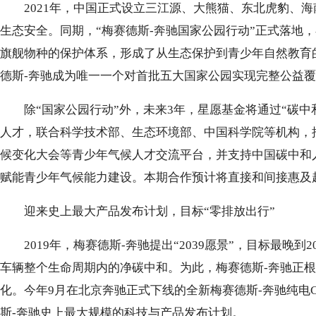
2021年，中国正式设立三江源、大熊猫、东北虎豹、
生态安全。同期，“梅赛德斯-奔驰国家公园行动”正式落地
旗舰物种的保护体系，形成了从生态保护到青少年自然教育
德斯-奔驰成为唯一一个对首批五大国家公园实现完整公益
除“国家公园行动”外，未来3年，星愿基金将通过“碳
人才，联合科学技术部、生态环境部、中国科学院等机构，
候变化大会等青少年气候人才交流平台，并支持中国碳中和
赋能青少年气候能力建设。本期合作预计将直接和间接惠及超
迎来史上最大产品发布计划，目标“零排放出行”
2019年，梅赛德斯-奔驰提出“2039愿景”，目标最晚
车辆整个生命周期内的净碳中和。为此，梅赛德斯-奔驰正
化。今年9月在北京奔驰正式下线的全新梅赛德斯-奔驰纯电C
斯-奔驰史上最大规模的科技与产品发布计划。