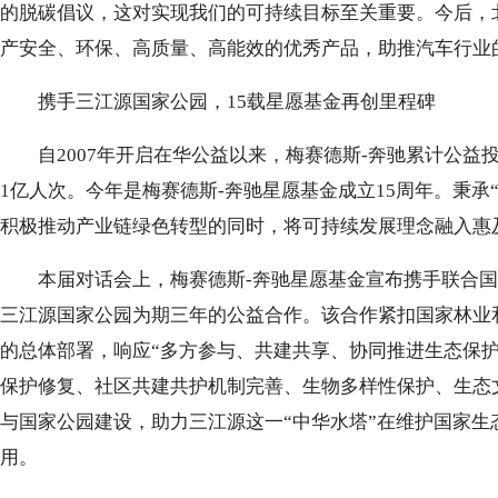
的脱碳倡议，这对实现我们的可持续目标至关重要。今后，北
产安全、环保、高质量、高能效的优秀产品，助推汽车行业
携手三江源国家公园，15载星愿基金再创里程碑
自2007年开启在华公益以来，梅赛德斯-奔驰累计公益
1亿人次。今年是梅赛德斯-奔驰星愿基金成立15周年。秉承
积极推动产业链绿色转型的同时，将可持续发展理念融入惠
本届对话会上，梅赛德斯-奔驰星愿基金宣布携手联合
三江源国家公园为期三年的公益合作。该合作紧扣国家林业
的总体部署，响应“多方参与、共建共享、协同推进生态保
保护修复、社区共建共护机制完善、生物多样性保护、生态
与国家公园建设，助力三江源这一“中华水塔”在维护国家
用。