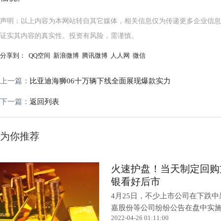
声明：以上内容为本网站转自其它媒体，相关信息仅为传递更多企业信息
证实其内容的真实性。投资有风险，需谨慎。
分享到：
QQ空间
新浪微博
腾讯微博
人人网
微信
上一篇：
比亚迪海狮06十万辆下线全面展现爆款实力
下一篇：
返回列表
为你推荐
火速护盘！当天制定回购
银看好后市
4月25日，不少上市公司在下跌
嘉股份等公司纷纷公告在盘中实施了
2022-04-26 01:11:00