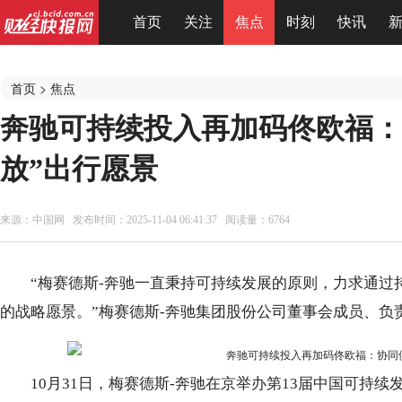
首页
关注
焦点
时刻
快讯
首页
>
焦点
奔驰可持续投入再加码佟欧福：
放”出行愿景
来源：
中国网
发布时间：2025-11-04 06:41:37 阅读量：6764
“梅赛德斯-奔驰一直秉持可持续发展的原则，力求通过
的战略愿景。”梅赛德斯-奔驰集团股份公司董事会成员、负
10月31日，梅赛德斯-奔驰在京举办第13届中国可持续