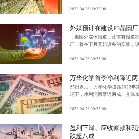
2022-04-26 00:37:00
外媒预计在建设P3晶圆
，据国外媒体报道，此前有报道称
厂，将在下月开始设备的安装，设备
2022-04-26 00:35:00
万华化学首季净利降近两成
25日盘后，万华化学披露2022
况下，净利润回落近两成。具体来看
2022-04-26 00:35:00
盈利下滑、应收账款和现
跌超八成