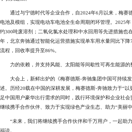
通过与宁德时代等企业合作，自2024年6月以来，梅赛
电池及模组，实现电动车电池全生命周期闭环管理。2025
约300吨废溶剂；二氧化氯水处理和中水回用等先进措施也在
年，北京奔驰通过智能化运营措施实现单车用水量同比下降
流程，回收率提升至86%。
力的依赖，并支持风能、太阳能等间歇性可再生能源的
大会上，新鲜出炉的《梅赛德斯-奔驰集团中国可持续发展蓝
述。历经20载在中国的深耕发展，梅赛德斯-奔驰致力于“
足中国用户豪华出行需求的同时，践行环境保护和企业社会责
继续携手合作伙伴、致力于实现绿色产业生态、助力“美丽中
“未来，我们将继续携手合作伙伴和千万用户，一起助力
福说。