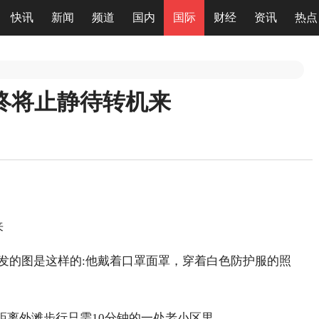
快讯
新闻
频道
国内
国际
财经
资讯
热点
终将止静待转机来
来
友圈里发的图是这样的:他戴着口罩面罩，穿着白色防护服的照
在距离外滩步行只需10分钟的一处老小区里。