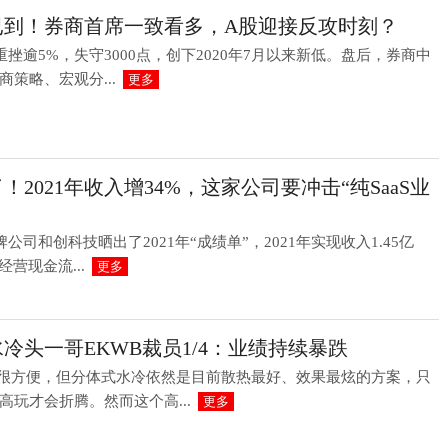
已到！券商首席一致看多，A股迎接反攻时刻？
重挫逾5%，失守3000点，创下2020年7月以来新低。盘后，券商中
策略、宏观分...
更多
2021年收入增34%，这家公司要冲击“纯SaaS业
公司和创科技晒出了2021年“成绩单”，2021年实现收入1.45亿
营现金流...
更多
冷头一哥EKWB裁员1/4：业绩持续暴跌
冷很方便，但分体式水冷依然是目前散热最好、效果最炫的方案，只
高玩才会折腾。然而这个高...
更多