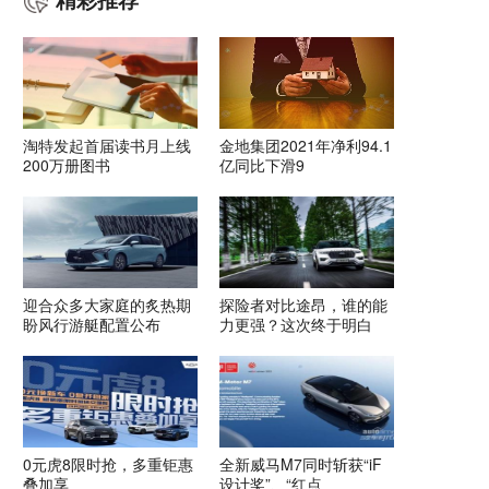
淘特发起首届读书月上线
金地集团2021年净利94.1
200万册图书
亿同比下滑9
迎合众多大家庭的炙热期
探险者对比途昂，谁的能
盼风行游艇配置公布
力更强？这次终于明白
0元虎8限时抢，多重钜惠
全新威马M7同时斩获“iF
叠加享
设计奖”、“红点