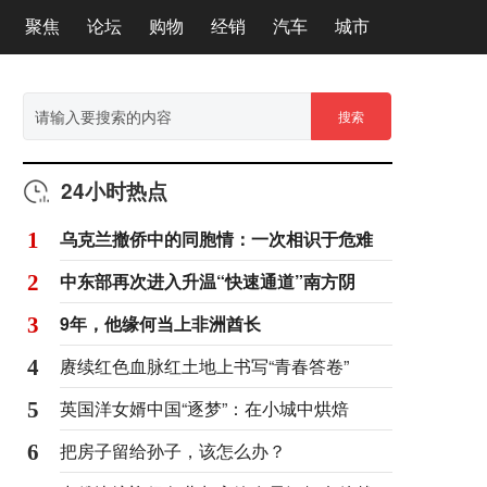
聚焦
论坛
购物
经销
汽车
城市
搜索
24小时热点
乌克兰撤侨中的同胞情：一次相识于危难
1
中东部再次进入升温“快速通道”南方阴
2
9年，他缘何当上非洲酋长
3
赓续红色血脉红土地上书写“青春答卷”
4
英国洋女婿中国“逐梦”：在小城中烘焙
5
把房子留给孙子，该怎么办？
6