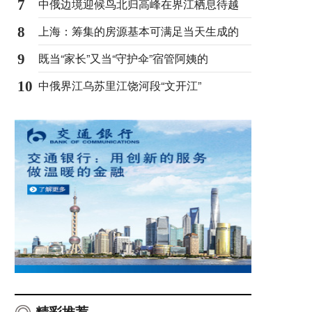
中俄边境迎候鸟北归高峰在界江栖息待越
7
上海：筹集的房源基本可满足当天生成的
8
既当“家长”又当“守护伞”宿管阿姨的
9
中俄界江乌苏里江饶河段“文开江”
10
精彩推荐