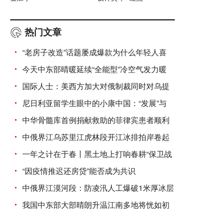
热门文章
“老房子改造”话题屡成爆款为什么年轻人喜
今天中东部晴暖延续“全能型”冷空气发力暖
国际人士：美西方加大对俄制裁同时对乌提
供
尼日利亚留学生眼中的小康中国：“发展”与
中华骨髓库首例捐献救助的菲律宾患者顺利
出
中俄界江乌苏里江虎林段开江冰排拍岸卷起
千
一年之计在于春丨黑土地上打响春耕“保卫战
“因疫情推迟还房贷”能否成为共识
中俄界江漠河段：防凌汛人工爆破1米厚冰层
我国中东部大部晴朗升温江南多地将恍如初