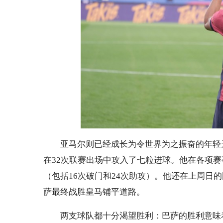
亚马尔则已经成长为令世界为之振奋的年轻
在32次联赛出场中攻入了七粒进球。他在各项赛
（包括16次破门和24次助攻）。他还在上周日
萨最终战胜皇马铺平道路。
两支球队都十分渴望胜利：巴萨的胜利意味