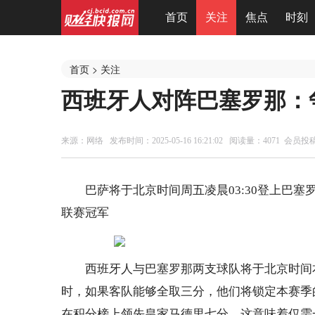
首页
关注
焦点
时刻
首页
>
关注
西班牙人对阵巴塞罗那：
来源：
网络
发布时间：2025-05-16 16:21:02 阅读量：4071 会员投
巴萨将于北京时间周五凌晨03:30登上巴
联赛冠军
西班牙人与巴塞罗那两支球队将于北京时间本
时，如果客队能够全取三分，他们将锁定本赛季
在积分榜上领先皇家马德里七分，这意味着仅需