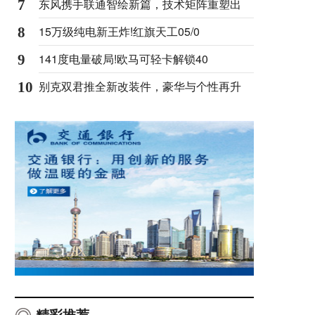
东风携手联通智绘新篇，技术矩阵重塑出
7
15万级纯电新王炸!红旗天工05/0
8
141度电量破局!欧马可轻卡解锁40
9
别克双君推全新改装件，豪华与个性再升
10
精彩推荐