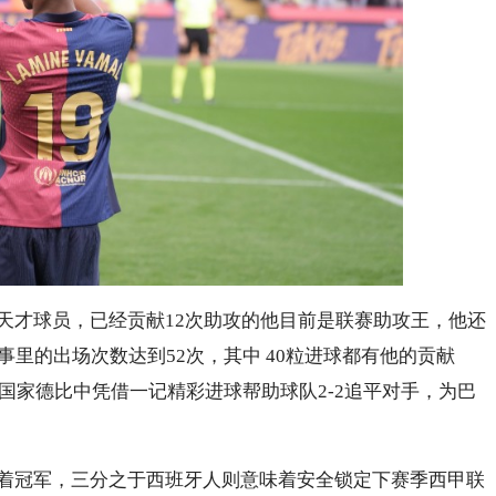
天才球员，已经贡献12次助攻的他目前是联赛助攻王，他还
事里的出场次数达到52次，其中 40粒进球都有他的贡献
的国家德比中凭借一记精彩进球帮助球队2-2追平对手，为巴
着冠军，三分之于西班牙人则意味着安全锁定下赛季西甲联